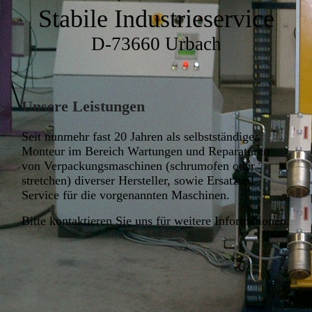
Stabile Industrieservice
D-73660 Urbach
Unsere Leistungen
Seit nunmehr fast 20 Jahren als selbstständiger
Monteur im Bereich Wartungen und Reparaturen
von Verpackungsmaschinen (schrumofen oder
stretchen) diverser Hersteller, sowie Ersatzteil-
Service für die vorgenannten Maschinen.
Bitte kontaktieren Sie uns für weitere Informationen.